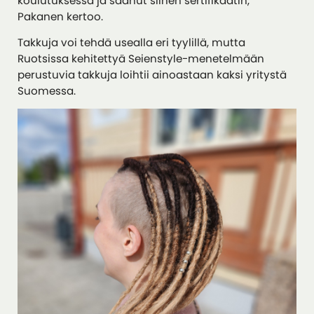
koulutuksessa ja saanut siihen sertifikaatin,
Pakanen kertoo.
Takkuja voi tehdä usealla eri tyylillä, mutta
Ruotsissa kehitettyä Seienstyle-menetelmään
perustuvia takkuja loihtii ainoastaan kaksi yritystä
Suomessa.