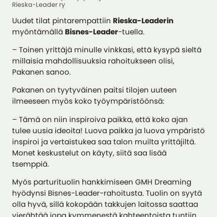
Rieska-Leader ry
Uudet tilat pintarempattiin
Rieska-Leaderin
myöntämällä
Bisnes-Leader
-tuella.
– Toinen yrittäjä minulle vinkkasi, että kysypä sieltä
millaisia mahdollisuuksia rahoitukseen olisi,
Pakanen sanoo.
Pakanen on tyytyväinen paitsi tilojen uuteen
ilmeeseen myös koko työympäristöönsä:
– Tämä on niin inspiroiva paikka, että koko ajan
tulee uusia ideoita! Luova paikka ja luova ympäristö
inspiroi ja vertaistukea saa talon muilta yrittäjiltä.
Monet keskustelut on käyty, siitä saa lisää
tsemppiä.
Myös parturituolin hankkimiseen GMH Dreaming
hyödynsi Bisnes-Leader-rahoitusta. Tuolin on syytä
olla hyvä, sillä kokopään takkujen laitossa saattaa
vierähtää jopa kymmenestä kahteentoista tuntiin.