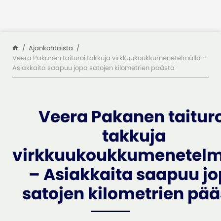
Siirry sisältöön
Ajankohtaista
Veera Pakanen taituroi takkuja virkkuukoukkumenetelmällä –
Asiakkaita saapuu jopa satojen kilometrien päästä
Veera Pakanen taituro
takkuja
virkkuukoukkumenetelm
– Asiakkaita saapuu j
satojen kilometrien pää