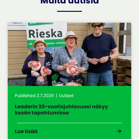
Muita uutisia
Published 2.7.2026
Uutiset
Leaderin 30-vuotisjuhlavuosi näkyy
kesän tapahtumissa
Lue lisää