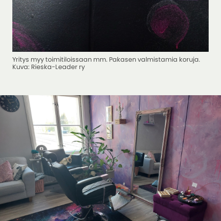
Yritys myy toimitiloissaan mm. Pakasen valmistamia koruja.
Kuva: Rieska-Leader ry