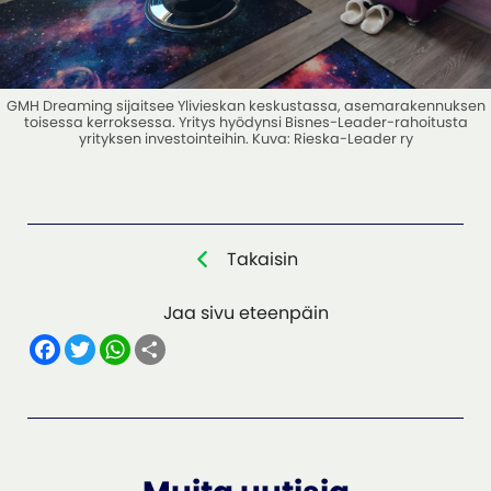
GMH Dreaming sijaitsee Ylivieskan keskustassa, asemarakennuksen
toisessa kerroksessa. Yritys hyödynsi Bisnes-Leader-rahoitusta
yrityksen investointeihin. Kuva: Rieska-Leader ry
Takaisin
Jaa sivu eteenpäin
F
T
W
S
a
w
h
h
c
i
a
a
e
t
t
r
b
t
s
e
o
e
A
o
r
p
k
p