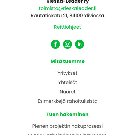
Rieska-Leader ry
toimisto@rieskaleader.fi
Rautatiekatu 21, 84100 Ylivieska
Reittiohjeet
Mitä tuemme
Yritykset
Yhteisöt
Nuoret
Esimerkkejä rahoituksista
Tuen hakeminen
Pienen projektin hakuprosessi