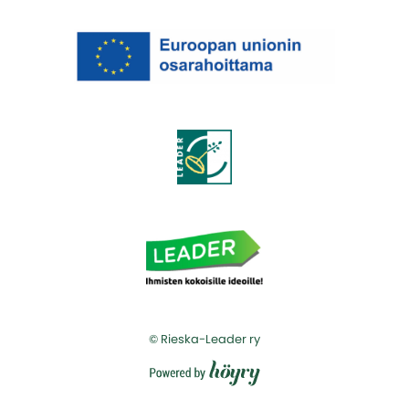
© Rieska-Leader ry
Digi- ja mainostoimisto Höyry Rovaniemi ja Oulu