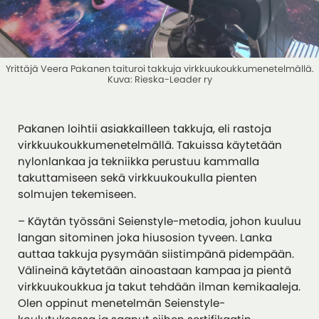
Yrittäjä Veera Pakanen taituroi takkuja virkkuukoukkumenetelmällä.
Kuva: Rieska-Leader ry
Pakanen loihtii asiakkailleen takkuja, eli rastoja
virkkuukoukkumenetelmällä. Takuissa käytetään
nylonlankaa ja tekniikka perustuu kammalla
takuttamiseen sekä virkkuukoukulla pienten
solmujen tekemiseen.
– Käytän työssäni Seienstyle-metodia, johon kuuluu
langan sitominen joka hiusosion tyveen. Lanka
auttaa takkuja pysymään siistimpänä pidempään.
Välineinä käytetään ainoastaan kampaa ja pientä
virkkuukoukkua ja takut tehdään ilman kemikaaleja.
Olen oppinut menetelmän Seienstyle-