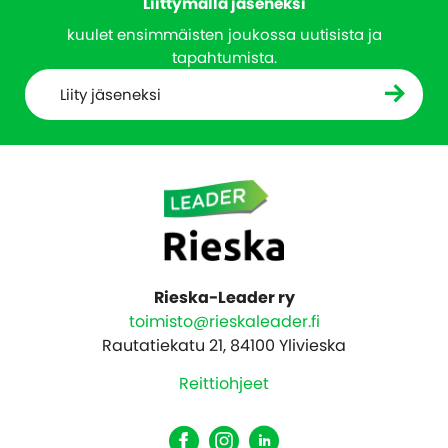
Liittymällä jäseneksi
kuulet ensimmäisten joukossa uutisista ja
tapahtumista.
Liity jäseneksi
Rieska-Leader ry
toimisto@rieskaleader.fi
Rautatiekatu 21, 84100 Ylivieska
Reittiohjeet