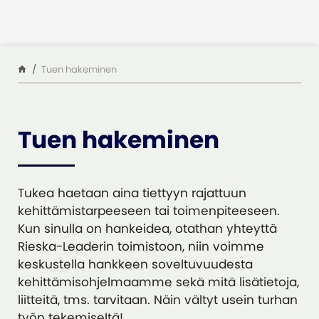
Siirry sisältöön
Tuen hakeminen
Tuen hakeminen
Tukea haetaan aina tiettyyn rajattuun
kehittämistarpeeseen tai toimenpiteeseen.
Kun sinulla on hankeidea, otathan yhteyttä
Rieska-Leaderin toimistoon, niin voimme
keskustella hankkeen soveltuvuudesta
kehittämisohjelmaamme sekä mitä lisätietoja,
liitteitä, tms. tarvitaan. Näin vältyt usein turhan
työn tekemiseltä!