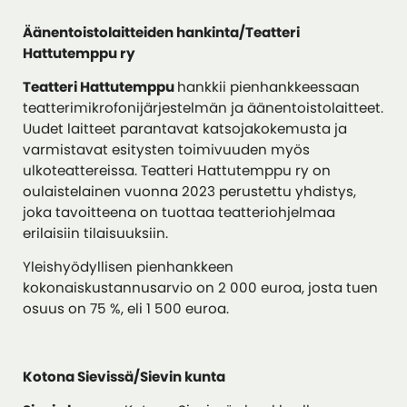
Äänentoistolaitteiden hankinta/Teatteri
Hattutemppu ry
Teatteri Hattutemppu
hankkii pienhankkeessaan
teatterimikrofonijärjestelmän ja äänentoistolaitteet.
Uudet laitteet parantavat katsojakokemusta ja
varmistavat esitysten toimivuuden myös
ulkoteattereissa. Teatteri Hattutemppu ry on
oulaistelainen vuonna 2023 perustettu yhdistys,
joka tavoitteena on tuottaa teatteriohjelmaa
erilaisiin tilaisuuksiin.
Yleishyödyllisen pienhankkeen
kokonaiskustannusarvio on 2 000 euroa, josta tuen
osuus on 75 %, eli 1 500 euroa.
Kotona Sievissä/Sievin kunta