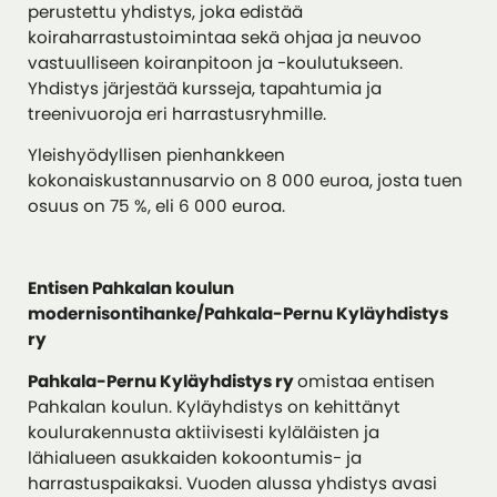
perustettu yhdistys, joka edistää
koiraharrastustoimintaa sekä ohjaa ja neuvoo
vastuulliseen koiranpitoon ja -koulutukseen.
Yhdistys järjestää kursseja, tapahtumia ja
treenivuoroja eri harrastusryhmille.
Yleishyödyllisen pienhankkeen
kokonaiskustannusarvio on 8 000 euroa, josta tuen
osuus on 75 %, eli 6 000 euroa.
Entisen Pahkalan koulun
modernisontihanke/Pahkala-Pernu Kyläyhdistys
ry
Pahkala-Pernu Kyläyhdistys ry
omistaa entisen
Pahkalan koulun. Kyläyhdistys on kehittänyt
koulurakennusta aktiivisesti kyläläisten ja
lähialueen asukkaiden kokoontumis- ja
harrastuspaikaksi. Vuoden alussa yhdistys avasi