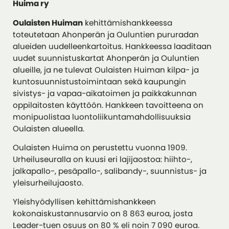
Huima ry
Oulaisten Huiman
kehittämishankkeessa
toteutetaan Ahonperän ja Ouluntien pururadan
alueiden uudelleenkartoitus. Hankkeessa laaditaan
uudet suunnistuskartat Ahonperän ja Ouluntien
alueille, ja ne tulevat Oulaisten Huiman kilpa- ja
kuntosuunnistustoimintaan sekä kaupungin
sivistys- ja vapaa-aikatoimen ja paikkakunnan
oppilaitosten käyttöön. Hankkeen tavoitteena on
monipuolistaa luontoliikuntamahdollisuuksia
Oulaisten alueella.
Oulaisten Huima on perustettu vuonna 1909.
Urheiluseuralla on kuusi eri lajijaostoa: hiihto-,
jalkapallo-, pesäpallo-, salibandy-, suunnistus- ja
yleisurheilujaosto.
Yleishyödyllisen kehittämishankkeen
kokonaiskustannusarvio on 8 863 euroa, josta
Leader-tuen osuus on 80 % eli noin 7 090 euroa.