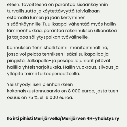
eteen. Tavoitteena on parantaa sisäänkäynnin
turvallisuutta ja käytettävyyttä talviaikaan
estämällä lumen ja jään kertyminen
sisäänkäynnille. Tuulikaappi vähentää myös hallin
lämmönhukkaa, parantaa rakennuksen ulkonäköä
ja tarjoaa säilytyspaikan työvälineille.
Kannuksen Tennishalli toimii monitoimihallina,
jossa voi pelata tenniksen lisäksi sulkapalloa ja
pingistä. Jalkapallo- ja pesäpallojuniorit pitävät
hallilla yhteisharjoituksia. Hallin vuokraus, siivous ja
ylläpito toimii talkooperiaatteella.
Yleishyödyllisen pienhankkeen
kokonaiskustannusarvio on 8 000 euroa, josta tuen
osuus on 75 %, eli 6 000 euroa.
Ilo irti pihisti Merijärvellä/Merijärven 4H-yhdistys ry