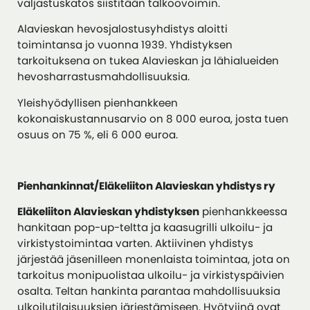
valjastuskatos siistitään talkoovoimin.
Alavieskan hevosjalostusyhdistys aloitti
toimintansa jo vuonna 1939. Yhdistyksen
tarkoituksena on tukea Alavieskan ja lähialueiden
hevosharrastusmahdollisuuksia.
Yleishyödyllisen pienhankkeen
kokonaiskustannusarvio on 8 000 euroa, josta tuen
osuus on 75 %, eli 6 000 euroa.
Pienhankinnat/Eläkeliiton Alavieskan yhdistys ry
Eläkeliiton Alavieskan yhdistyksen
pienhankkeessa
hankitaan pop-up-teltta ja kaasugrilli ulkoilu- ja
virkistystoimintaa varten. Aktiivinen yhdistys
järjestää jäsenilleen monenlaista toimintaa, jota on
tarkoitus monipuolistaa ulkoilu- ja virkistyspäivien
osalta. Teltan hankinta parantaa mahdollisuuksia
ulkoilutilaisuuksien järjestämiseen. Hyötyjinä ovat