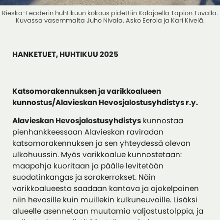
Rieska-Leaderin huhtikuun kokous pidettiin Kalajoella Tapion Tuvalla.
Kuvassa vasemmalta Juho Nivala, Asko Eerola ja Kari Kivelä.
HANKETUET, HUHTIKUU 2025
Katsomorakennuksen ja varikkoalueen
kunnostus/Alavieskan Hevosjalostusyhdistys r.y.
Alavieskan Hevosjalostusyhdistys
kunnostaa
pienhankkeessaan Alavieskan raviradan
katsomorakennuksen ja sen yhteydessä olevan
ulkohuussin. Myös varikkoalue kunnostetaan:
maapohja kuoritaan ja päälle levitetään
suodatinkangas ja sorakerrokset. Näin
varikkoalueesta saadaan kantava ja ajokelpoinen
niin hevosille kuin muillekin kulkuneuvoille. Lisäksi
alueelle asennetaan muutamia valjastustolppia, ja