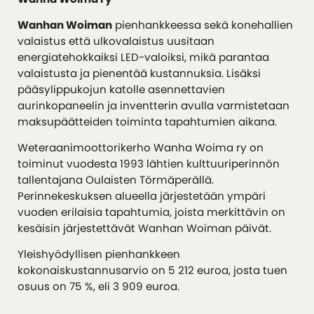
Wanhan Woiman
pienhankkeessa sekä konehallien
valaistus että ulkovalaistus uusitaan
energiatehokkaiksi LED-valoiksi, mikä parantaa
valaistusta ja pienentää kustannuksia. Lisäksi
pääsylippukojun katolle asennettavien
aurinkopaneelin ja inventterin avulla varmistetaan
maksupäätteiden toiminta tapahtumien aikana.
Weteraanimoottorikerho Wanha Woima ry on
toiminut vuodesta 1993 lähtien kulttuuriperinnön
tallentajana Oulaisten Törmäperällä.
Perinnekeskuksen alueella järjestetään ympäri
vuoden erilaisia tapahtumia, joista merkittävin on
kesäisin järjestettävät Wanhan Woiman päivät.
Yleishyödyllisen pienhankkeen
kokonaiskustannusarvio on 5 212 euroa, josta tuen
osuus on 75 %, eli 3 909 euroa.