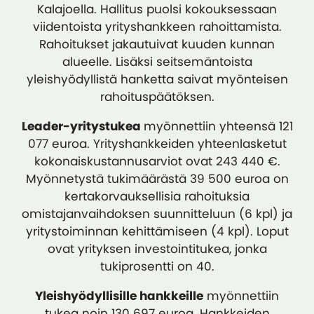
Kalajoella. Hallitus puolsi kokouksessaan
viidentoista yrityshankkeen rahoittamista.
Rahoitukset jakautuivat kuuden kunnan
alueelle. Lisäksi seitsemäntoista
yleishyödyllistä hanketta saivat myönteisen
rahoituspäätöksen.
Leader-yritystukea
myönnettiin yhteensä 121
077 euroa. Yrityshankkeiden yhteenlasketut
kokonaiskustannusarviot ovat 243 440 €.
Myönnetystä tukimäärästä 39 500 euroa on
kertakorvauksellisia rahoituksia
omistajanvaihdoksen suunnitteluun (6 kpl) ja
yritystoiminnan kehittämiseen (4 kpl). Loput
ovat yrityksen investointitukea, jonka
tukiprosentti on 40.
Yleishyödyllisille hankkeille
myönnettiin
tukea noin 130 697 euroa. Hankkeiden