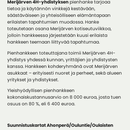
Merijärven 4H-yhdistyksen
pienhanke tarjoaa
tietoa ja käytännön vinkkejä kestävään,
säästäväiseen ja yhteisölliseen elämäntapaan
erilaisten tapahtumien muodossa. Hanke
toteutetaan osana Merijärven kotiseutuviikkoa,
jolloin hankkeessa järjestetään kuusi erilaista
hankkeen teemaan liittyvää tapahtumaa.
Pienhankkeen toteuttajana toimii Merijärven 4H-
yhdistys yhdessä kunnan, yrittäjien ja yhdistysten
kanssa. Hankkeen kohderyhmänä ovat Merijärven
asukkaat – erityisesti nuoret ja perheet, sekä alueen
yritykset ja yhdistykset.
Yleishyödyllisen pienhankkeen
kokonaiskustannusarvio on 8 000 euroa, josta tuen
osuus on 80 %, eli 6 400 euroa.
Suunnistuskartat Ahonperä/Ouluntie/Oulaisten