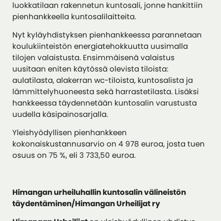
luokkatilaan rakennetun kuntosali, jonne hankittiin
pienhankkeella kuntosalilaitteita.
Nyt kyläyhdistyksen pienhankkeessa parannetaan
koulukiinteistön energiatehokkuutta uusimalla
tilojen valaistusta. Ensimmäisenä valaistus
uusitaan eniten käytössä olevista tiloista:
aulatilasta, alakerran wc-tiloista, kuntosalista ja
lämmittelyhuoneesta sekä harrastetilasta. Lisäksi
hankkeessa täydennetään kuntosalin varustusta
uudella käsipainosarjalla.
Yleishyödyllisen pienhankkeen
kokonaiskustannusarvio on 4 978 euroa, josta tuen
osuus on 75 %, eli 3 733,50 euroa.
Himangan urheiluhallin kuntosalin välineistön
täydentäminen/Himangan Urheilijat ry