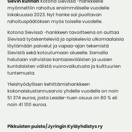
Sievin kunnan
Kotona Sievissä -hankkeelle
myönnettiin rahoitus ensimmäiselle vuodelle
lokakuussa 2023. Nyt hanke sai puoltavan
rahoituspäätöksen myös toiselle vuodelle.
Kotona Sievissä -hankkeen tavoitteena on auttaa
Sievissä työskenteleviä ja opiskelevia ulkomaalaisia
löytämään palvelut ja vapaa-ajan tekemistä
Sievistä sekä kotoutumaan alueelle. Samalla
halutaan vahvistaa kantasieviläisten ja uusien
kuntalaisten välistä vuorovaikutusta ja kulttuurien
tuntemusta.
Yleishyödyllisen kehittämishankkeen
kokonaiskustannusarvio yhdelle vuodelle on noin
51 374 euroa, josta Leader-tuen osuus on 80 % eli
noin 41 100 euroa.
Pikkuisten puisto/Jyringin Kyläyhdistys ry