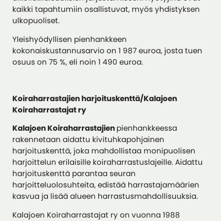
kaikki tapahtumiin osallistuvat, myös yhdistyksen
ulkopuoliset.
Yleishyödyllisen pienhankkeen
kokonaiskustannusarvio on 1 987 euroa, josta tuen
osuus on 75 %, eli noin 1 490 euroa.
Koiraharrastajien harjoituskenttä/Kalajoen
Koiraharrastajat ry
Kalajoen Koiraharrastajien
pienhankkeessa
rakennetaan aidattu kivituhkapohjainen
harjoituskenttä, joka mahdollistaa monipuolisen
harjoittelun erilaisille koiraharrastuslajeille. Aidattu
harjoituskenttä parantaa seuran
harjoitteluolosuhteita, edistää harrastajamäärien
kasvua ja lisää alueen harrastusmahdollisuuksia.
Kalajoen Koiraharrastajat ry on vuonna 1988