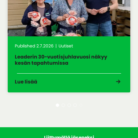
Published 2.7.2026
Uutiset
Leaderin 30-vuotisjuhlavuosi näkyy
kesän tapahtumissa
Lue lisää
Liittymällä jäseneksi