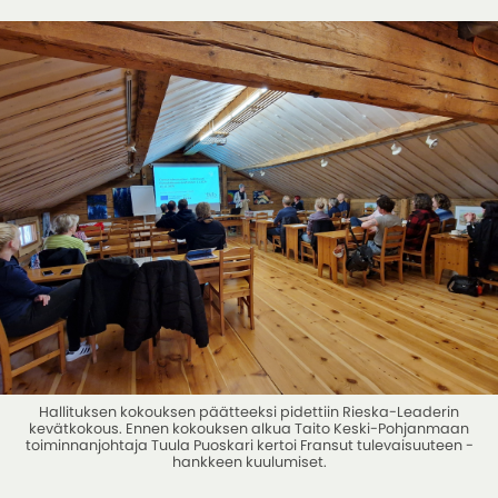
Hallituksen kokouksen päätteeksi pidettiin Rieska-Leaderin
kevätkokous. Ennen kokouksen alkua Taito Keski-Pohjanmaan
toiminnanjohtaja Tuula Puoskari kertoi Fransut tulevaisuuteen -
hankkeen kuulumiset.