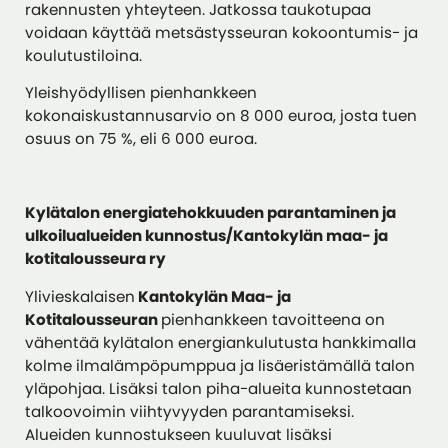
rakennusten yhteyteen. Jatkossa taukotupaa
voidaan käyttää metsästysseuran kokoontumis- ja
koulutustiloina.
Yleishyödyllisen pienhankkeen
kokonaiskustannusarvio on 8 000 euroa, josta tuen
osuus on 75 %, eli 6 000 euroa.
Kylätalon energiatehokkuuden parantaminen ja
ulkoilualueiden kunnostus/
Kantokylän maa- ja
kotitalousseura
ry
Ylivieskalaisen
Kantokylän Maa- ja
Kotitalousseuran
pienhankkeen tavoitteena on
vähentää kylätalon energiankulutusta hankkimalla
kolme ilmalämpöpumppua ja lisäeristämällä talon
yläpohjaa. Lisäksi talon piha-alueita kunnostetaan
talkoovoimin viihtyvyyden parantamiseksi.
Alueiden kunnostukseen kuuluvat lisäksi