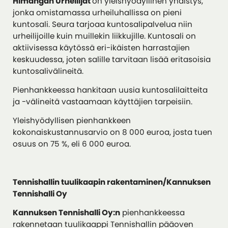
Himangan Urheilijat
on yleishyödyllinen yhdistys,
jonka omistamassa urheiluhallissa on pieni
kuntosali. Seura tarjoaa kuntosalipalvelua niin
urheilijoille kuin muillekin liikkujille. Kuntosali on
aktiivisessa käytössä eri-ikäisten harrastajien
keskuudessa, joten salille tarvitaan lisää eritasoisia
kuntosalivälineitä.
Pienhankkeessa hankitaan uusia kuntosalilaitteita
ja -välineitä vastaamaan käyttäjien tarpeisiin.
Yleishyödyllisen pienhankkeen
kokonaiskustannusarvio on 8 000 euroa, josta tuen
osuus on 75 %, eli 6 000 euroa.
Tennishallin tuulikaapin rakentaminen/Kannuksen
Tennishalli Oy
Kannuksen Tennishalli Oy:n
pienhankkeessa
rakennetaan tuulikaappi Tennishallin pääoven