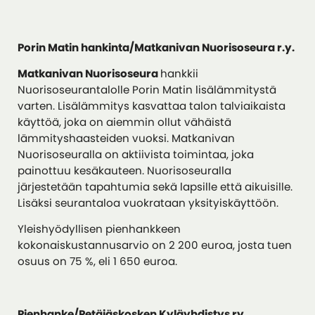
Porin Matin hankinta/Matkanivan Nuorisoseura r.y.
Matkanivan Nuorisoseura
hankkii
Nuorisoseurantalolle Porin Matin lisälämmitystä
varten. Lisälämmitys kasvattaa talon talviaikaista
käyttöä, joka on aiemmin ollut vähäistä
lämmityshaasteiden vuoksi. Matkanivan
Nuorisoseuralla on aktiivista toimintaa, joka
painottuu kesäkauteen. Nuorisoseuralla
järjestetään tapahtumia sekä lapsille että aikuisille.
Lisäksi seurantaloa vuokrataan yksityiskäyttöön.
Yleishyödyllisen pienhankkeen
kokonaiskustannusarvio on 2 200 euroa, josta tuen
osuus on 75 %, eli 1 650 euroa.
Pienhanke/Petäjäskosken Kyläyhdistys ry