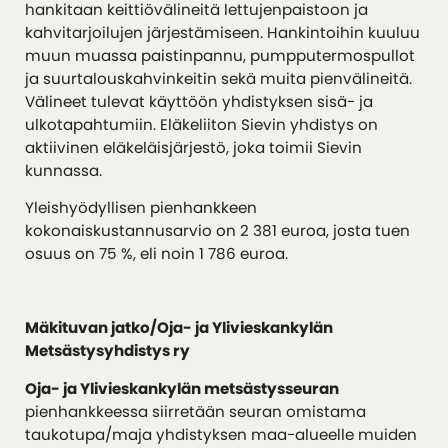
hankitaan keittiövälineitä lettujenpaistoon ja
kahvitarjoilujen järjestämiseen. Hankintoihin kuuluu
muun muassa paistinpannu, pumpputermospullot
ja suurtalouskahvinkeitin sekä muita pienvälineitä.
Välineet tulevat käyttöön yhdistyksen sisä- ja
ulkotapahtumiin. Eläkeliiton Sievin yhdistys on
aktiivinen eläkeläisjärjestö, joka toimii Sievin
kunnassa.
Yleishyödyllisen pienhankkeen
kokonaiskustannusarvio on 2 381 euroa, josta tuen
osuus on 75 %, eli noin 1 786 euroa.
Mäkituvan jatko/Oja- ja Ylivieskankylän
Metsästysyhdistys ry
Oja- ja Ylivieskankylän metsästysseuran
pienhankkeessa siirretään seuran omistama
taukotupa/maja yhdistyksen maa-alueelle muiden