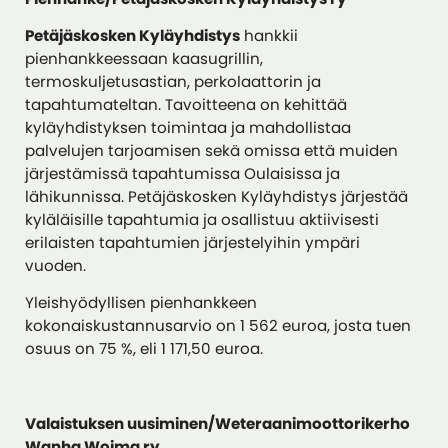
Petäjäskosken Kyläyhdistys
hankkii
pienhankkeessaan kaasugrillin,
termoskuljetusastian, perkolaattorin ja
tapahtumateltan. Tavoitteena on kehittää
kyläyhdistyksen toimintaa ja mahdollistaa
palvelujen tarjoamisen sekä omissa että muiden
järjestämissä tapahtumissa Oulaisissa ja
lähikunnissa. Petäjäskosken Kyläyhdistys järjestää
kyläläisille tapahtumia ja osallistuu aktiivisesti
erilaisten tapahtumien järjestelyihin ympäri
vuoden.
Yleishyödyllisen pienhankkeen
kokonaiskustannusarvio on 1 562 euroa, josta tuen
osuus on 75 %, eli 1 171,50 euroa.
Valaistuksen uusiminen/Weteraanimoottorikerho
Wanha Woima ry