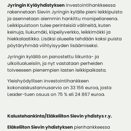
Jyringin Kyläyhdistyksen
investointihankkeessa
rakennetaan Sievin Jyringin kylälle pieni leikkipuisto
ja asennetaan aiemmin hankittu monipeliareena.
Leikkipuistoon tulee perinteisiä välineitä, kuten
keinuja, liukumäki, kiipeilyverkko, leikkimökki ja
hiekkalaatikko. Lisäksi alueelle tehdään kaksi puista
pöytäryhmää viihtyisyyden lisäämiseksi.
Jyringin kylällä on panostettu liikunta- ja
ulkoilualueisiin, ja nyt vastataan perheiden
toiveeseen pienempien lasten leikkipaikasta.
Yleishyödyllisen investointihankkeen
kokonaiskustannusarvio on 33 156 euroa, josta
Leader-tuen osuus on 75 % eli 24 867 euroa.
Kalustehankinta/Eläkeliiton Sievin yhdistys r.y.
Eläkeliiton Sievin yhdistyksen
pienhankkeessa