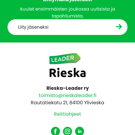
kuulet ensimmäisten joukossa uutisista ja
tapahtumista.
Liity jäseneksi
Rieska-Leader ry
toimisto@rieskaleader.fi
Rautatiekatu 21, 84100 Ylivieska
Reittiohjeet