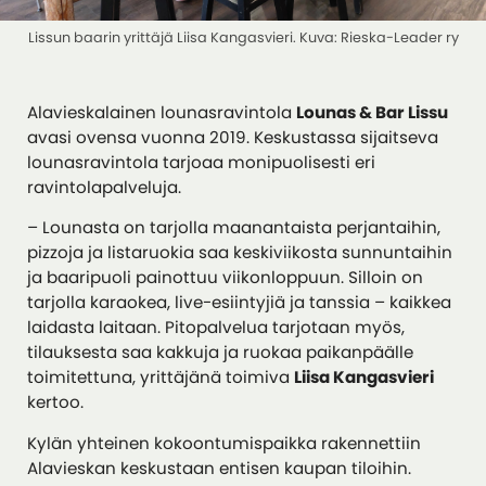
Lissun baarin yrittäjä Liisa Kangasvieri. Kuva: Rieska-Leader ry
Alavieskalainen lounasravintola
Lounas & Bar Lissu
avasi ovensa vuonna 2019. Keskustassa sijaitseva
lounasravintola tarjoaa monipuolisesti eri
ravintolapalveluja.
– Lounasta on tarjolla maanantaista perjantaihin,
pizzoja ja listaruokia saa keskiviikosta sunnuntaihin
ja baaripuoli painottuu viikonloppuun. Silloin on
tarjolla karaokea, live-esiintyjiä ja tanssia – kaikkea
laidasta laitaan. Pitopalvelua tarjotaan myös,
tilauksesta saa kakkuja ja ruokaa paikanpäälle
toimitettuna, yrittäjänä toimiva
Liisa Kangasvieri
kertoo.
Kylän yhteinen kokoontumispaikka rakennettiin
Alavieskan keskustaan entisen kaupan tiloihin.