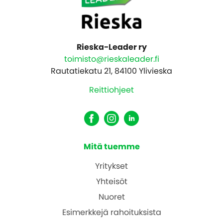
Rieska-Leader ry
toimisto@rieskaleader.fi
Rautatiekatu 21, 84100 Ylivieska
Reittiohjeet
Mitä tuemme
Yritykset
Yhteisöt
Nuoret
Esimerkkejä rahoituksista