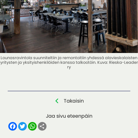
Lounasravintola suunniteltiin ja remontoitiin yhdessä alavieskalaisten
yritysten ja yksityishenkilöiden kanssa talkootöin. Kuva: Rieska-Leader
ry
Takaisin
Jaa sivu eteenpäin
F
T
W
S
a
w
h
h
c
i
a
a