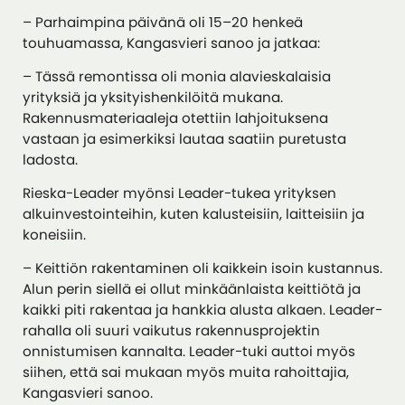
– Parhaimpina päivänä oli 15–20 henkeä
touhuamassa, Kangasvieri sanoo ja jatkaa:
– Tässä remontissa oli monia alavieskalaisia
yrityksiä ja yksityishenkilöitä mukana.
Rakennusmateriaaleja otettiin lahjoituksena
vastaan ja esimerkiksi lautaa saatiin puretusta
ladosta.
Rieska-Leader myönsi Leader-tukea yrityksen
alkuinvestointeihin, kuten kalusteisiin, laitteisiin ja
koneisiin.
– Keittiön rakentaminen oli kaikkein isoin kustannus.
Alun perin siellä ei ollut minkäänlaista keittiötä ja
kaikki piti rakentaa ja hankkia alusta alkaen. Leader-
rahalla oli suuri vaikutus rakennusprojektin
onnistumisen kannalta. Leader-tuki auttoi myös
siihen, että sai mukaan myös muita rahoittajia,
Kangasvieri sanoo.