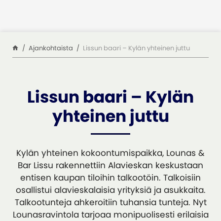
Siirry sisältöön
Ajankohtaista
Lissun baari – Kylän yhteinen juttu
Lissun baari – Kylän
yhteinen juttu
Kylän yhteinen kokoontumispaikka, Lounas &
Bar Lissu rakennettiin Alavieskan keskustaan
entisen kaupan tiloihin talkootöin. Talkoisiin
osallistui alavieskalaisia yrityksiä ja asukkaita.
Talkootunteja ahkeroitiin tuhansia tunteja. Nyt
Lounasravintola tarjoaa monipuolisesti erilaisia