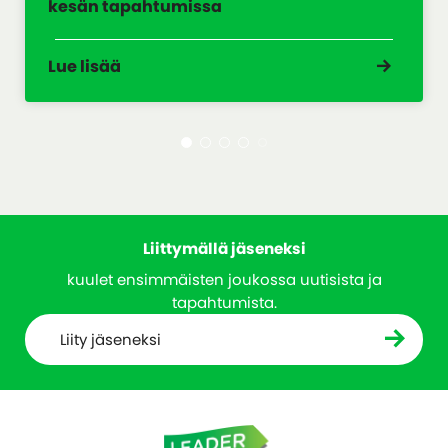
kesän tapahtumissa
Lue lisää
Liittymällä jäseneksi
kuulet ensimmäisten joukossa uutisista ja
tapahtumista.
Liity jäseneksi