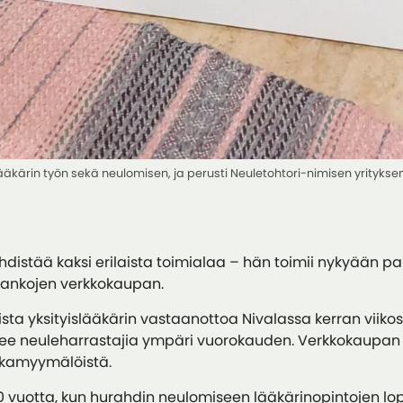
ääkärin työn sekä neulomisen, ja perusti Neuletohtori-nimisen yritykse
distää kaksi erilaista toimialaa – hän toimii nykyään pai
elankojen verkkokaupan.
oista yksityislääkärin vastaanottoa Nivalassa kerran vii
elee neuleharrastajia ympäri vuorokauden. Verkkokaupan v
jalkamyymälöistä.
 vuotta, kun hurahdin neulomiseen lääkärinopintojen lo