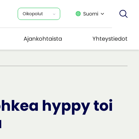
Suomi
Oikopolut
Ajankohtaista
Yhteystiedot
ohkea hyppy toi
a