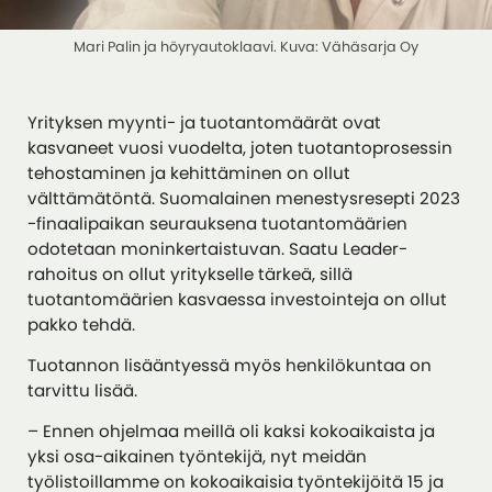
Mari Palin ja höyryautoklaavi. Kuva: Vähäsarja Oy
Yrityksen myynti- ja tuotantomäärät ovat
kasvaneet vuosi vuodelta, joten tuotantoprosessin
tehostaminen ja kehittäminen on ollut
välttämätöntä. Suomalainen menestysresepti 2023
-finaalipaikan seurauksena tuotantomäärien
odotetaan moninkertaistuvan. Saatu Leader-
rahoitus on ollut yritykselle tärkeä, sillä
tuotantomäärien kasvaessa investointeja on ollut
pakko tehdä.
Tuotannon lisääntyessä myös henkilökuntaa on
tarvittu lisää.
– Ennen ohjelmaa meillä oli kaksi kokoaikaista ja
yksi osa-aikainen työntekijä, nyt meidän
työlistoillamme on kokoaikaisia työntekijöitä 15 ja