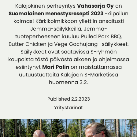
Kalajokinen perheyritys
Vähäsarja Oy
on
Suomalainen menestysresepti 2023
-kilpailun
kolmas! Kärkikolmikkoon yllettiin ansaitusti
Jemma-säilykkeillä. Jemma-
tuoteperheeseen kuuluu Pulled Pork BBQ,
Butter Chicken ja Vege Gochujang -säilykkeet.
Säilykkeet ovat saatavissa S-ryhmän
kaupoista tästä päivästä alkaen ja ohjelmassa
esiintynyt
Mari Palin
on maistattamassa
uutuustuotteita Kalajoen S-Marketissa
huomenna 3.2.
Published 2.2.2023
Yritystarinat