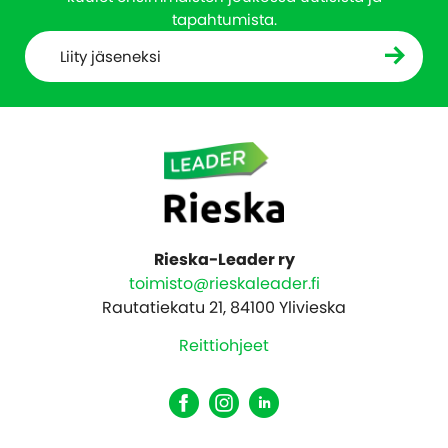
tapahtumista.
Liity jäseneksi
Rieska-Leader ry
toimisto@rieskaleader.fi
Rautatiekatu 21, 84100 Ylivieska
Reittiohjeet