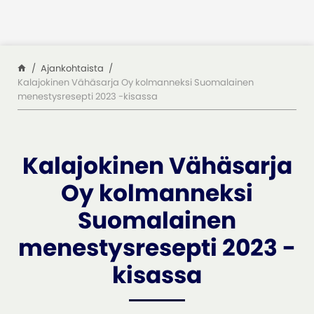
Siirry sisältöön
Ajankohtaista
Kalajokinen Vähäsarja Oy kolmanneksi Suomalainen
menestysresepti 2023 -kisassa
Kalajokinen Vähäsarja
Oy kolmanneksi
Suomalainen
menestysresepti 2023 -
kisassa