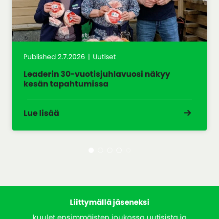
Published 2.7.2026
Uutiset
Leaderin 30-vuotisjuhlavuosi näkyy
kesän tapahtumissa
Lue lisää
Liittymällä jäseneksi
kuulet ensimmäisten joukossa uutisista ja