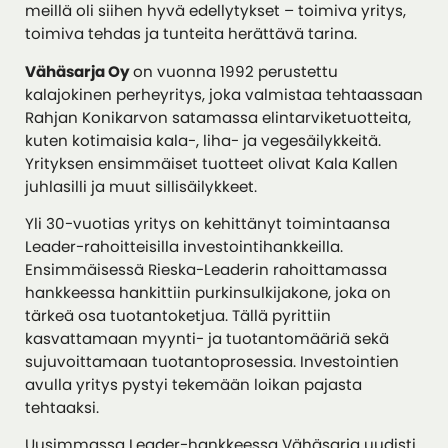
meillä oli siihen hyvä edellytykset – toimiva yritys,
toimiva tehdas ja tunteita herättävä tarina.
Vähäsarja Oy
on vuonna 1992 perustettu
kalajokinen perheyritys, joka valmistaa tehtaassaan
Rahjan Konikarvon satamassa elintarviketuotteita,
kuten kotimaisia kala-, liha- ja vegesäilykkeitä.
Yrityksen ensimmäiset tuotteet olivat Kala Kallen
juhlasilli ja muut sillisäilykkeet.
Yli 30-vuotias yritys on kehittänyt toimintaansa
Leader-rahoitteisilla investointihankkeilla.
Ensimmäisessä Rieska-Leaderin rahoittamassa
hankkeessa hankittiin purkinsulkijakone, joka on
tärkeä osa tuotantoketjua. Tällä pyrittiin
kasvattamaan myynti- ja tuotantomääriä sekä
sujuvoittamaan tuotantoprosessia. Investointien
avulla yritys pystyi tekemään loikan pajasta
tehtaaksi.
Uusimmassa Leader-hankkeessa Vähäsarja uudisti